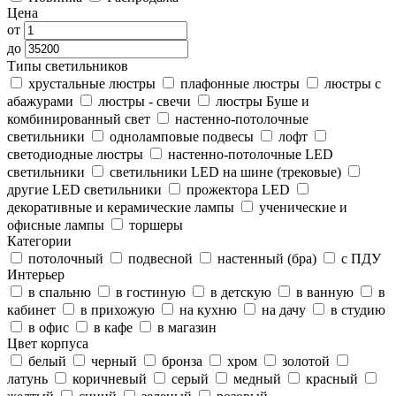
Цена
от
до
Типы светильников
хрустальные люстры
плафонные люстры
люстры с
абажурами
люстры - свечи
люстры Буше и
комбинированный свет
настенно-потолочные
светильники
одноламповые подвесы
лофт
светодиодные люстры
настенно-потолочные LED
светильники
светильники LED на шине (трековые)
другие LED светильники
прожектора LED
декоративные и керамические лампы
ученические и
офисные лампы
торшеры
Категории
потолочный
подвесной
настенный (бра)
с ПДУ
Интерьер
в спальню
в гостиную
в детскую
в ванную
в
кабинет
в прихожую
на кухню
на дачу
в студию
в офис
в кафе
в магазин
Цвет корпуса
белый
черный
бронза
хром
золотой
латунь
коричневый
серый
медный
красный