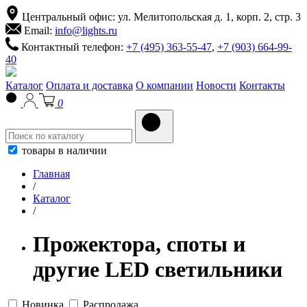
Центральный офис: ул. Мелитопольская д. 1, корп. 2, стр. 3
Email:
info@lights.ru
Контактный телефон:
+7 (495) 363-55-47
,
+7 (903) 664-99-
40
Каталог
Оплата и доставка
О компании
Новости
Контакты
0
товары в наличии
Главная
/
Каталог
/
Прожектора, споты и
другие LED светильники
Новинка
Распродажа