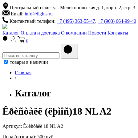
Центральный офис: ул. Мелитопольская д. 1, корп. 2, стр. 3
Email:
info@lights.ru
Контактный телефон:
+7 (495) 363-55-47
,
+7 (903) 664-99-40
Каталог
Оплата и доставка
О компании
Новости
Контакты
0
товары в наличии
Главная
/
Каталог
Êðèñòàëë (ëþìîñ)18 NL A2
Артикул:
Êðèñòàëë 18 NL A2
Цена (розница):
500
руб.