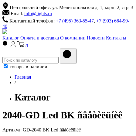
Центральный офис: ул. Мелитопольская д. 1, корп. 2, стр. 3
Email:
info@lights.ru
Контактный телефон:
+7 (495) 363-55-47
,
+7 (903) 664-99-
40
Каталог
Оплата и доставка
О компании
Новости
Контакты
0
товары в наличии
Главная
/
Каталог
2040-GD Led BK ñâåòèëüíèê
Артикул:
GD-2040 BK Led ñâåòèëüíèê