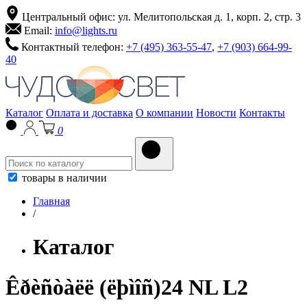
Центральный офис: ул. Мелитопольская д. 1, корп. 2, стр. 3
Email:
info@lights.ru
Контактный телефон:
+7 (495) 363-55-47
,
+7 (903) 664-99-
40
Каталог
Оплата и доставка
О компании
Новости
Контакты
0
товары в наличии
Главная
/
Каталог
Êðèñòàëë (ëþìîñ)24 NL L2