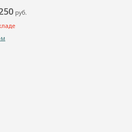
250
руб.
кладе
ом