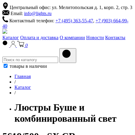
Центральный офис: ул. Мелитопольская д. 1, корп. 2, стр. 3
Email:
info@lights.ru
Контактный телефон:
+7 (495) 363-55-47
,
+7 (903) 664-99-
40
Каталог
Оплата и доставка
О компании
Новости
Контакты
0
товары в наличии
Главная
/
Каталог
/
Люстры Буше и
комбинированный свет