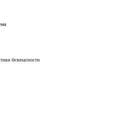
емя
итики безопасности