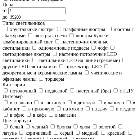
Цена
от
до
Типы светильников
хрустальные люстры
плафонные люстры
люстры с
абажурами
люстры - свечи
люстры Буше и
комбинированный свет
настенно-потолочные
светильники
одноламповые подвесы
лофт
светодиодные люстры
настенно-потолочные LED
светильники
светильники LED на шине (трековые)
другие LED светильники
прожектора LED
декоративные и керамические лампы
ученические и
офисные лампы
торшеры
Категории
потолочный
подвесной
настенный (бра)
с ПДУ
Интерьер
в спальню
в гостиную
в детскую
в ванную
в
кабинет
в прихожую
на кухню
на дачу
в студию
в офис
в кафе
в магазин
Цвет корпуса
белый
черный
бронза
хром
золотой
латунь
коричневый
серый
медный
красный