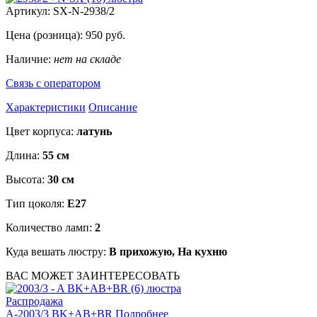
Артикул:
SX-N-2938/2
Цена (розница):
950
руб.
Наличие:
нет на складе
Связь с оператором
Характеристики
Описание
Цвет корпуса:
латунь
Длина:
55 см
Высота:
30 см
Тип цоколя:
E27
Количество ламп:
2
Куда вешать люстру:
В прихожую, На кухню
ВАС МОЖЕТ ЗАИНТЕРЕСОВАТЬ
Распродажа
A-2003/3 BK+AB+BR
Подробнее