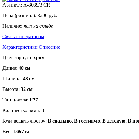
Артикул:
A-3039/3 CR
Цена (розница):
3200
руб.
Наличие:
нет на складе
Связь с оператором
Характеристики
Описание
Цвет корпуса:
хром
Длина:
48 см
Ширина:
48 см
Высота:
32 см
Тип цоколя:
Е27
Количество ламп:
3
Куда вешать люстру:
В спальню, В гостиную, В детскую, В п
Вес:
1.667 кг