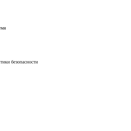
емя
итики безопасности