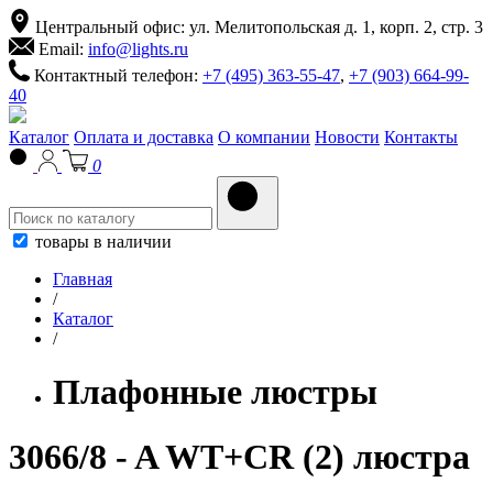
Центральный офис: ул. Мелитопольская д. 1, корп. 2, стр. 3
Email:
info@lights.ru
Контактный телефон:
+7 (495) 363-55-47
,
+7 (903) 664-99-
40
Каталог
Оплата и доставка
О компании
Новости
Контакты
0
товары в наличии
Главная
/
Каталог
/
Плафонные люстры
3066/8 - A WT+CR (2) люстра