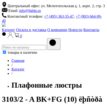
Центральный офис: ул. Мелитопольская д. 1, корп. 2, стр. 3
Email:
info@lights.ru
Контактный телефон:
+7 (495) 363-55-47
,
+7 (903) 664-99-
40
Каталог
Оплата и доставка
О компании
Новости
Контакты
0
товары в наличии
Главная
/
Каталог
/
Плафонные люстры
3103/2 - A BK+FG (10) ëþñòðà