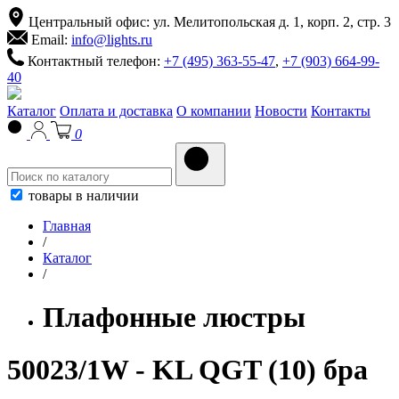
Центральный офис: ул. Мелитопольская д. 1, корп. 2, стр. 3
Email:
info@lights.ru
Контактный телефон:
+7 (495) 363-55-47
,
+7 (903) 664-99-
40
Каталог
Оплата и доставка
О компании
Новости
Контакты
0
товары в наличии
Главная
/
Каталог
/
Плафонные люстры
50023/1W - KL QGT (10) бра