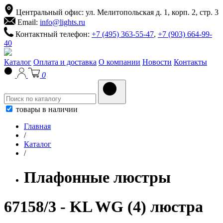
Центральный офис: ул. Мелитопольская д. 1, корп. 2, стр. 3
Email:
info@lights.ru
Контактный телефон:
+7 (495) 363-55-47
,
+7 (903) 664-99-
40
Каталог
Оплата и доставка
О компании
Новости
Контакты
0
товары в наличии
Главная
/
Каталог
/
Плафонные люстры
67158/3 - KL WG (4) люстра