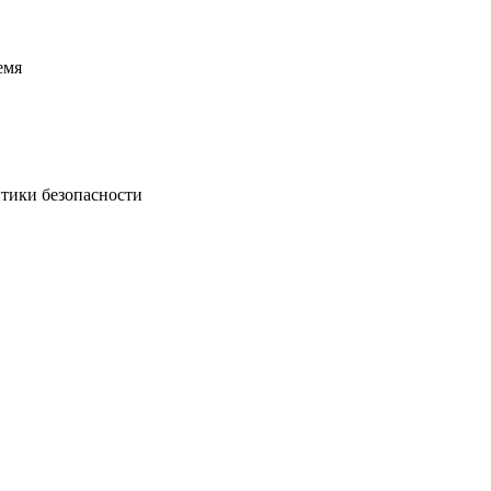
емя
итики безопасности