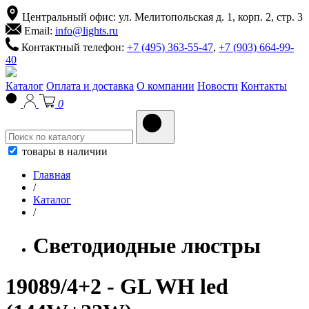
Центральный офис: ул. Мелитопольская д. 1, корп. 2, стр. 3
Email:
info@lights.ru
Контактный телефон:
+7 (495) 363-55-47
,
+7 (903) 664-99-
40
Каталог
Оплата и доставка
О компании
Новости
Контакты
0
товары в наличии
Главная
/
Каталог
/
Светодиодные люстры
19089/4+2 - GL WH led