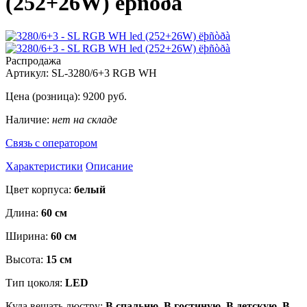
(252+26W) ëþñòðà
Распродажа
Артикул:
SL-3280/6+3 RGB WH
Цена (розница):
9200
руб.
Наличие:
нет на складе
Связь с оператором
Характеристики
Описание
Цвет корпуса:
белый
Длина:
60 см
Ширина:
60 см
Высота:
15 см
Тип цоколя:
LED
Куда вешать люстру:
В спальню, В гостиную, В детскую, В