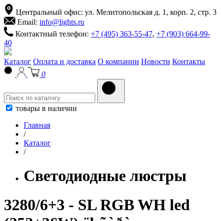
Центральный офис: ул. Мелитопольская д. 1, корп. 2, стр. 3
Email:
info@lights.ru
Контактный телефон:
+7 (495) 363-55-47
,
+7 (903) 664-99-
40
Каталог
Оплата и доставка
О компании
Новости
Контакты
0
товары в наличии
Главная
/
Каталог
/
Светодиодные люстры
3280/6+3 - SL RGB WH led