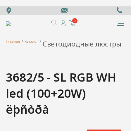
0
Главная
/
Каталог
/
Светодиодные люстры
3682/5 - SL RGB WH
led (100+20W)
ëþñòðà