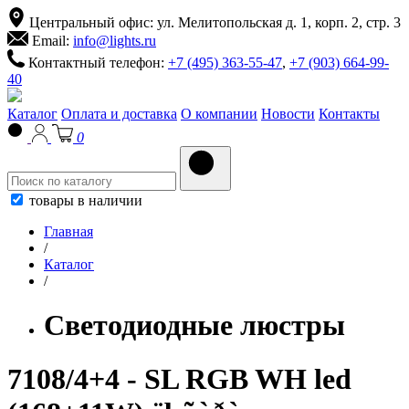
Центральный офис: ул. Мелитопольская д. 1, корп. 2, стр. 3
Email:
info@lights.ru
Контактный телефон:
+7 (495) 363-55-47
,
+7 (903) 664-99-
40
Каталог
Оплата и доставка
О компании
Новости
Контакты
0
товары в наличии
Главная
/
Каталог
/
Светодиодные люстры
7108/4+4 - SL RGB WH led