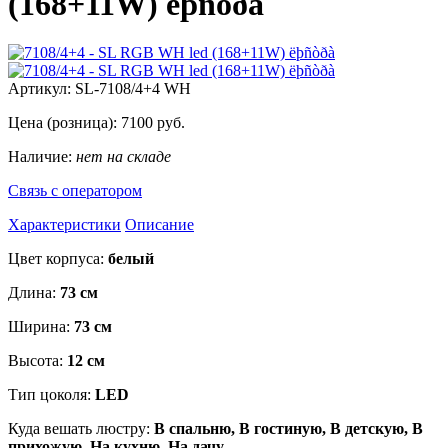
(168+11W) ëþñòðà
Артикул:
SL-7108/4+4 WH
Цена (розница):
7100
руб.
Наличие:
нет на складе
Связь с оператором
Характеристики
Описание
Цвет корпуса:
белый
Длина:
73 см
Ширина:
73 см
Высота:
12 см
Тип цоколя:
LED
Куда вешать люстру:
В спальню, В гостиную, В детскую, В
прихожую, На кухню, На дачу