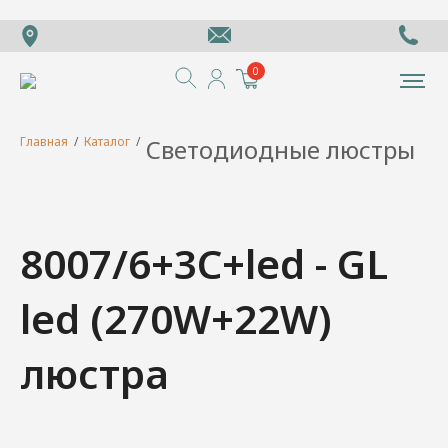
0
Главная
/
Каталог
/
Светодиодные люстры
8007/6+3C+led - GL
led (270W+22W)
люстра