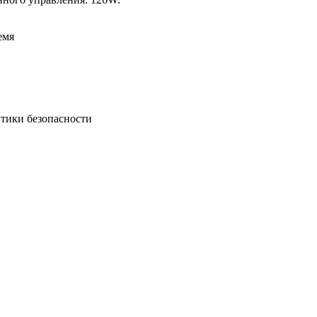
емя
итики безопасности