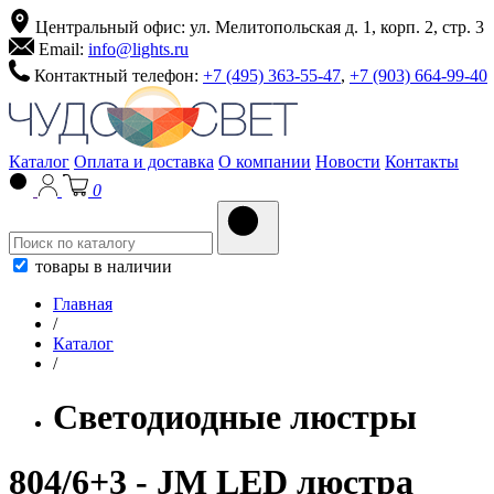
Центральный офис: ул. Мелитопольская д. 1, корп. 2, стр. 3
Email:
info@lights.ru
Контактный телефон:
+7 (495) 363-55-47
,
+7 (903) 664-99-40
Каталог
Оплата и доставка
О компании
Новости
Контакты
0
товары в наличии
Главная
/
Каталог
/
Светодиодные люстры
804/6+3 - JM LED люстра