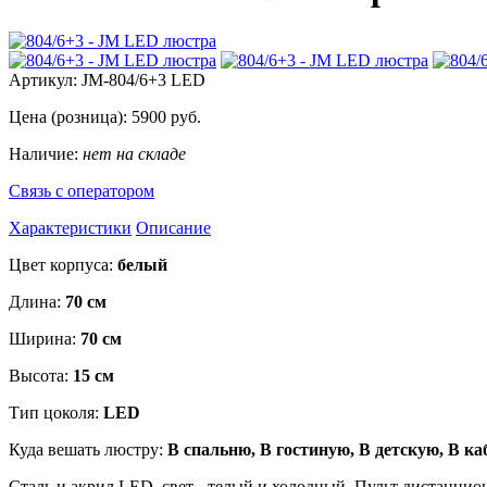
Артикул:
JM-804/6+3 LED
Цена (розница):
5900
руб.
Наличие:
нет на складе
Связь с оператором
Характеристики
Описание
Цвет корпуса:
белый
Длина:
70 см
Ширина:
70 см
Высота:
15 см
Тип цоколя:
LED
Куда вешать люстру:
В спальню, В гостиную, В детскую, В ка
Сталь и акрил LED, свет - телый и холодный. Пульт дистанцио