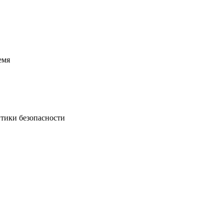
емя
итики безопасности