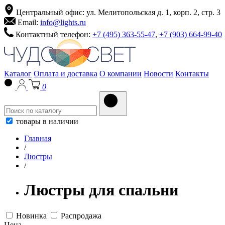
Центральный офис: ул. Мелитопольская д. 1, корп. 2, стр. 3
Email:
info@lights.ru
Контактный телефон:
+7 (495) 363-55-47
,
+7 (903) 664-99-40
Каталог
Оплата и доставка
О компании
Новости
Контакты
0
товары в наличии
Главная
/
Люстры
/
Люстры для спальни
Новинка
Распродажа
Цена