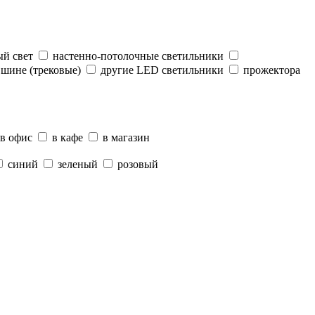
й свет
настенно-потолочные светильники
шине (трековые)
другие LED светильники
прожектора
в офис
в кафе
в магазин
синий
зеленый
розовый