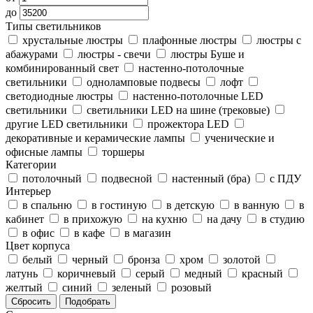
до
Типы светильников
хрустальные люстры
плафонные люстры
люстры с
абажурами
люстры - свечи
люстры Буше и
комбинированный свет
настенно-потолочные
светильники
одноламповые подвесы
лофт
светодиодные люстры
настенно-потолочные LED
светильники
светильники LED на шине (трековые)
другие LED светильники
прожектора LED
декоративные и керамические лампы
ученические и
офисные лампы
торшеры
Категории
потолочный
подвесной
настенный (бра)
с ПДУ
Интерьер
в спальню
в гостиную
в детскую
в ванную
в
кабинет
в прихожую
на кухню
на дачу
в студию
в офис
в кафе
в магазин
Цвет корпуса
белый
черный
бронза
хром
золотой
латунь
коричневый
серый
медный
красный
желтый
синий
зеленый
розовый
Сбросить
Подобрать